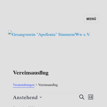
MENÜ
Gesangverein "Apollonia"
Simmern/Ww e.V.
Vereinsausflug
Veranstaltungen
Vereinsausflug
Veranstaltungen
V
V
Anstehend
S
L
e
U
e
D
I
r
C