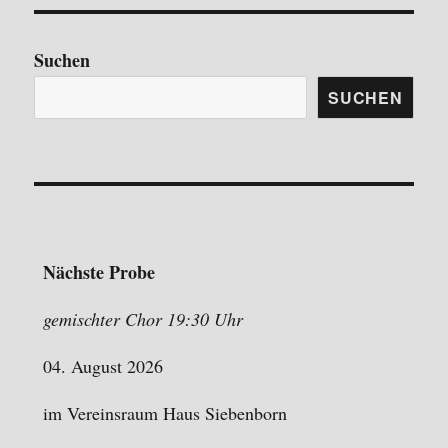
h
a
v
e
i
Suchen
u
g
n
a
SUCHEN
t
d
i
A
o
n
n
s
i
c
Nächste Probe
h
t
gemischter Chor 19:30 Uhr
e
04. August 2026
n
,
im Vereinsraum Haus Siebenborn
N