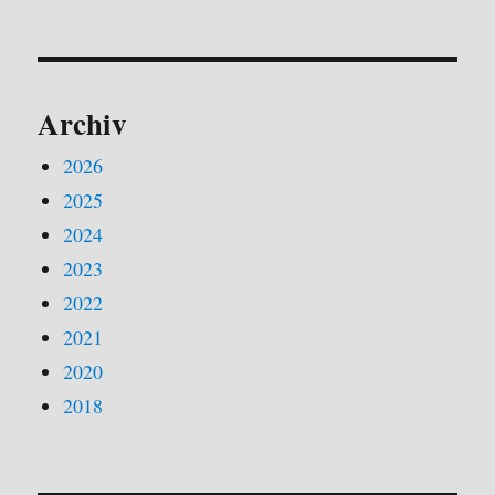
a
v
i
g
Archiv
a
t
2026
i
2025
o
2024
n
2023
2022
2021
2020
2018