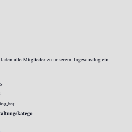
 laden alle Mitglieder zu unserem Tagesausflug ein.
LS
:
ptember
taltungskatego
e