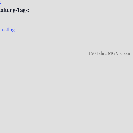
taltung-Tags:
,
ausflug
150 Jahre MGV Caan