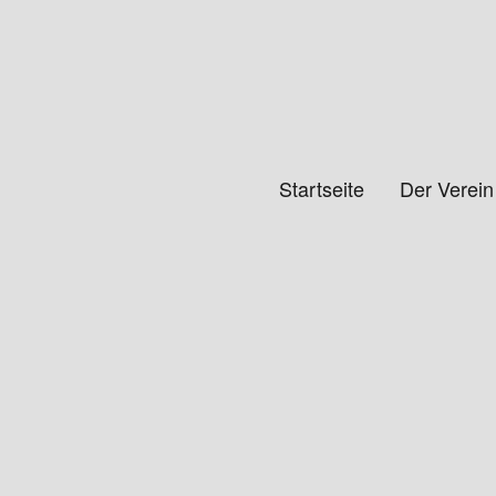
 Simmern/Ww e.V.
Startseite
Der Verein