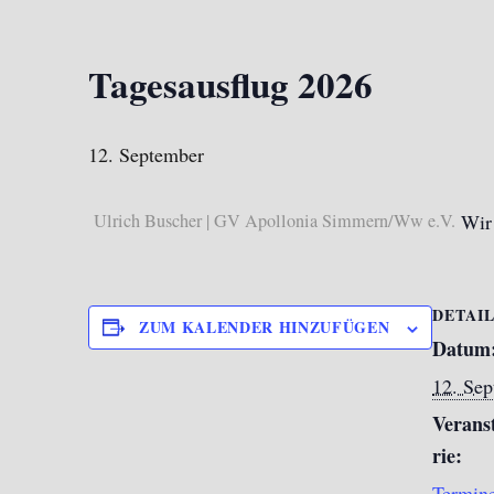
Tagesausflug 2026
12. September
Ulrich Buscher | GV Apollonia Simmern/Ww e.V.
Wir
DETAI
ZUM KALENDER HINZUFÜGEN
Datum
12. Se
Verans
rie:
Termin