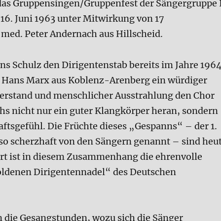
das Gruppensingen/Gruppenfest der Sängergruppe 
 16. Juni 1963 unter Mitwirkung von 17
 med. Peter Andernach aus Hillscheid.
s Schulz den Dirigentenstab bereits im Jahre 196
in Hans Marx aus Koblenz-Arenberg ein würdiger
verstand und menschlicher Ausstrahlung den Chor
chs nicht nur ein guter Klangkörper heran, sondern
tsgefühl. Die Früchte dieses „Gespanns“ – der 1.
so scherzhaft von den Sängern genannt – sind heu
t ist in diesem Zusammenhang die ehrenvolle
ldenen Dirigentennadel“ des Deutschen
n die Gesangstunden, wozu sich die Sänger