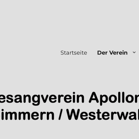
a" Simmern/Ww e.V.
Startseite
Der Verein