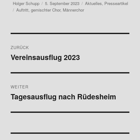
Autor
Veröffentlicht
Kategorien
Holger Schupp
5. September 2023
Aktuelles
,
Presseartikel
Schlagwörter
am
Auftritt
,
gemischter Chor
,
Männerchor
Beitragsnavigation
ZURÜCK
Vereinsausflug 2023
Vorheriger
Beitrag:
WEITER
Tagesausflug nach Rüdesheim
Nächster
Beitrag: