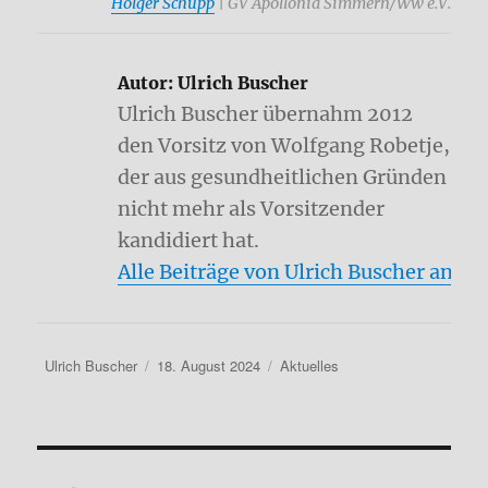
Holger Schupp
| GV Apollonia Simmern/Ww e.V.
Autor:
Ulrich Buscher
Ulrich Buscher übernahm 2012
den Vorsitz von Wolfgang Robetje,
der aus gesundheitlichen Gründen
nicht mehr als Vorsitzender
kandidiert hat.
Alle Beiträge von Ulrich Buscher anze
Autor
Veröffentlicht
Kategorien
Ulrich Buscher
18. August 2024
Aktuelles
am
Beitragsnavigation