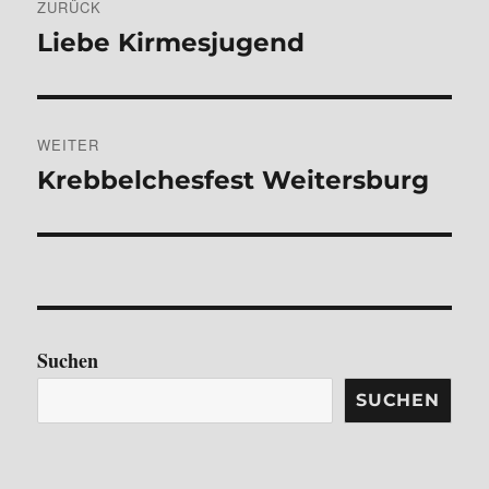
ZURÜCK
Vorheriger
Liebe Kirmesjugend
Beitrag:
WEITER
Nächster
Krebbelchesfest Weitersburg
Beitrag:
Suchen
SUCHEN