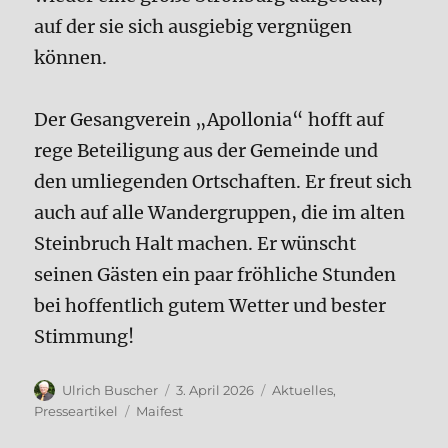
auf der sie sich ausgiebig vergnügen
können.
Der Gesangverein „Apollonia“ hofft auf
rege Beteiligung aus der Gemeinde und
den umliegenden Ortschaften. Er freut sich
auch auf alle Wandergruppen, die im alten
Steinbruch Halt machen. Er wünscht
seinen Gästen ein paar fröhliche Stunden
bei hoffentlich gutem Wetter und bester
Stimmung!
Autor
Veröffentlicht
Kategorien
Ulrich Buscher
3. April 2026
Aktuelles
,
am
Schlagwörter
Presseartikel
Maifest