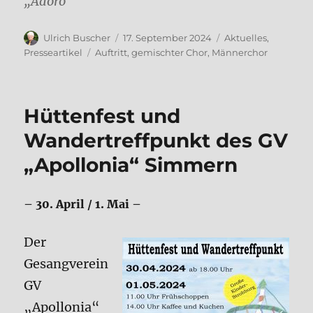
„Adoro“
Autor
Veröffentlicht
Kategorien
Ulrich Buscher
17. September 2024
Aktuelles
,
am
Schlagwörter
Presseartikel
Auftritt
,
gemischter Chor
,
Männerchor
Hüttenfest und
Wandertreffpunkt des GV
„Apollonia“ Simmern
– 30. April / 1. Mai –
Der
Gesangverein
GV
„Apollonia“