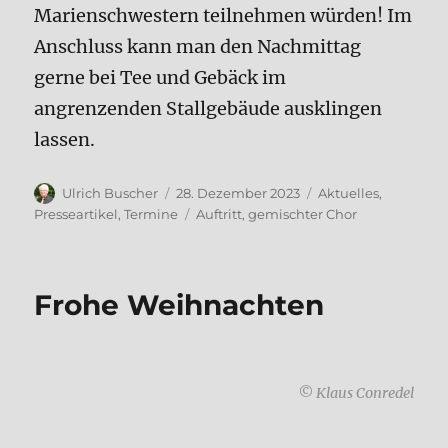
Marienschwestern teilnehmen würden! Im
Anschluss kann man den Nachmittag
gerne bei Tee und Gebäck im
angrenzenden Stallgebäude ausklingen
lassen.
Autor
Veröffentlicht
Kategorien
Ulrich Buscher
28. Dezember 2023
Aktuelles
,
am
Schlagwörter
Presseartikel
,
Termine
Auftritt
,
gemischter Chor
Frohe Weihnachten
© Klaus Conredel