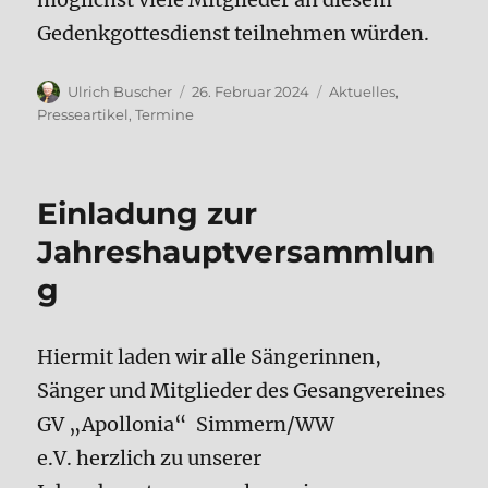
Gedenkgottesdienst teilnehmen würden.
Autor
Veröffentlicht
Kategorien
Ulrich Buscher
26. Februar 2024
Aktuelles
,
am
Presseartikel
,
Termine
Einladung zur
Jahreshauptversammlun
g
Hiermit laden wir alle Sängerinnen,
Sänger und Mitglieder des Gesangvereines
GV „Apollonia“ Simmern/WW
e.V. herzlich zu unserer