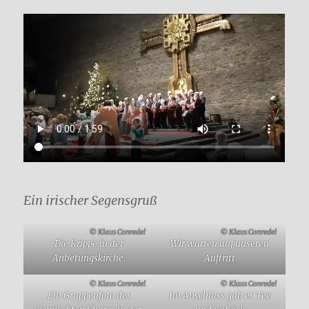
Ein irischer Segensgruß
© Klaus Conredel
© Klaus Conredel
Die Krippe in der
Wir warten auf unseren
Anbetungskirche.
Auftritt
© Klaus Conredel
© Klaus Conredel
Ein Gruppenfoto des
Im Anschluss gab es Tee