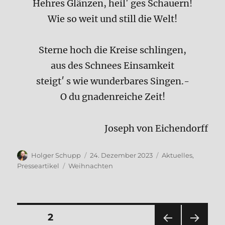
Hehres Glänzen, heil′ ges Schauern!
Wie so weit und still die Welt!
Sterne hoch die Kreise schlingen,
aus des Schnees Einsamkeit
steigt′ s wie wunderbares Singen.-
O du gnadenreiche Zeit!
Joseph von Eichendorff
Autor
Veröffentlicht
Kategorien
Holger Schupp
24. Dezember 2023
Aktuelles
,
am
Schlagwörter
Presseartikel
Weihnachten
Seitennummerierung
SEITE
2