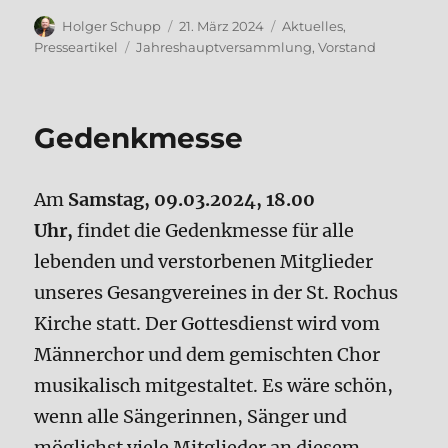
Autor
Veröffentlicht
Kategorien
Holger Schupp
21. März 2024
Aktuelles
,
am
Schlagwörter
Presseartikel
Jahreshauptversammlung
,
Vorstand
Gedenkmesse
Am
Samstag, 09.03.2024, 18.00
Uhr,
findet die Gedenkmesse für alle
lebenden und verstorbenen Mitglieder
unseres Gesangvereines in der St. Rochus
Kirche statt. Der Gottesdienst wird vom
Männerchor und dem gemischten Chor
musikalisch mitgestaltet. Es wäre schön,
wenn alle Sängerinnen, Sänger und
möglichst viele Mitglieder an diesem