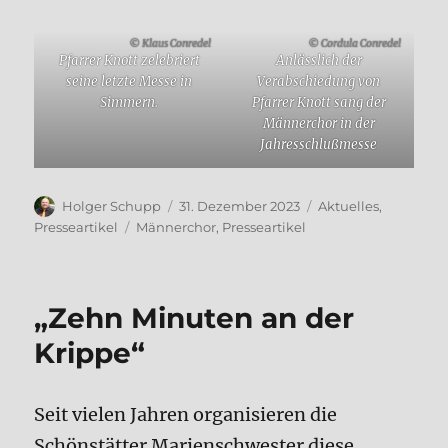
© Klaus Conredel
© Cordula Conredel
Pfarrer Knott zelebriert
Anlässlich der
seine letzte Messe in
Verabschiedung von
Simmern.
Pfarrer Knott sang der
Männerchor in der
Jahresschlußmesse
Autor
Veröffentlicht
Kategorien
Holger Schupp
31. Dezember 2023
Aktuelles
,
am
Schlagwörter
Presseartikel
Männerchor
,
Presseartikel
„Zehn Minuten an der
Krippe“
Seit vielen Jahren organisieren die
Schönstätter Marienschwester diese