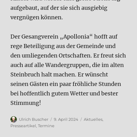
aufgebaut, auf der sie sich ausgiebig
vergnügen können.
Der Gesangverein „Apollonia“ hofft auf
rege Beteiligung aus der Gemeinde und
den umliegenden Ortschaften. Er freut sich
auch auf alle Wandergruppen, die im alten
Steinbruch halt machen. Er wünscht
seinen Gästen ein paar fröhliche Stunden
bei hoffentlich gutem Wetter und bester
Stimmung!
Autor
Veröffentlicht
Kategorien
Ulrich Buscher
9. April 2024
Aktuelles
,
am
Presseartikel
,
Termine