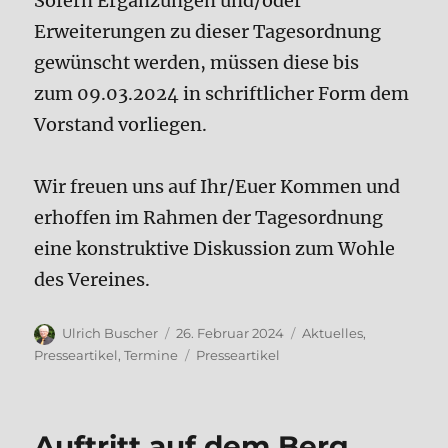
Sofern Ergänzungen und/oder
Erweiterungen zu dieser Tagesordnung
gewünscht werden, müssen diese bis
zum 09.03.2024 in schriftlicher Form dem
Vorstand vorliegen.
Wir freuen uns auf Ihr/Euer Kommen und
erhoffen im Rahmen der Tagesordnung
eine konstruktive Diskussion zum Wohle
des Vereines.
Autor
Veröffentlicht
Kategorien
Ulrich Buscher
26. Februar 2024
Aktuelles
,
am
Schlagwörter
Presseartikel
,
Termine
Presseartikel
Auftritt auf dem Berg