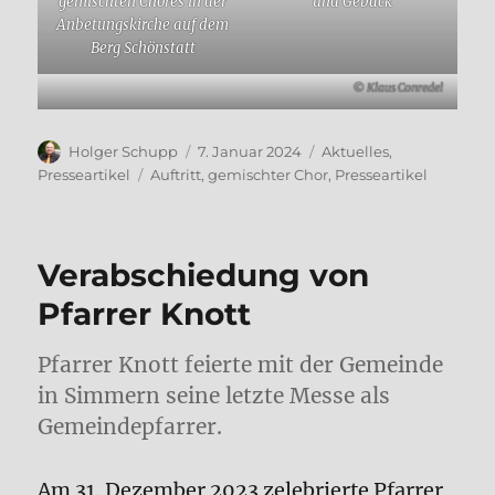
gemischten Chores in der
und Gebäck
Anbetungskirche auf dem
Berg Schönstatt
© Klaus Conredel
Autor
Veröffentlicht
Kategorien
Holger Schupp
7. Januar 2024
Aktuelles
,
am
Schlagwörter
Presseartikel
Auftritt
,
gemischter Chor
,
Presseartikel
Verabschiedung von
Pfarrer Knott
Pfarrer Knott feierte mit der Gemeinde
in Simmern seine letzte Messe als
Gemeindepfarrer.
Am 31. Dezember 2023 zelebrierte Pfarrer